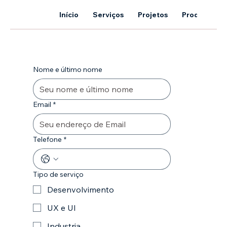
Início
Serviços
Projetos
Produtos
Nome e último nome
Email
*
Telefone
*
Tipo de serviço
Desenvolvimento
Entre em contato
UX e UI
Industria