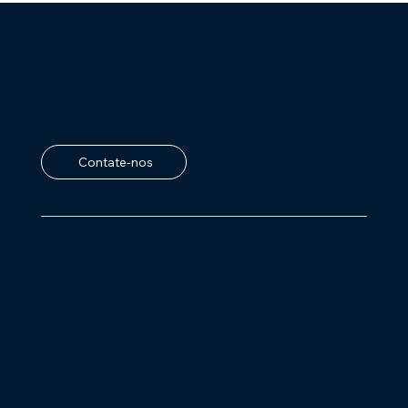
Vamos trabalhar
Juntos!
Contate-nos
Home
Serviços
Contato
Contato@etaure.com.br
55+ (27) 3062-2875
Vitória, Av. Nossa Senhora da Penha, ES
29045-250