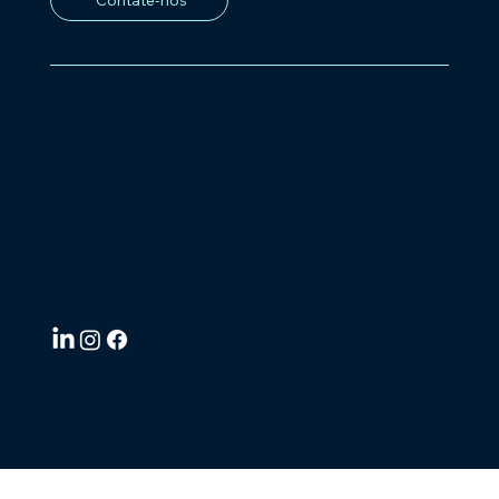
Home
Serviços
Contato
Contato@etaure.com.br
55+ (27) 3062-2875
Vila Velha/ES
(R. Ceara 1513 | 1º andar. 29.101-291)
© 2024 Etaure. Todos os direitos reservados.